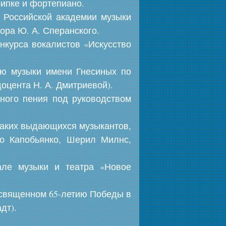
крипке и фортепиано.
и Российской академии музыки
ора Ю. А. Сперанского.
нкурса вокалистов «Искусство
ию музыки имени Гнесиных по
оцента Н. А. Дмитриевой).
рного пения под руководством
таких выдающихся музыкантов,
то Капобьянко, Шерил Милнс,
але музыки и театра «Новое
освященном 65-летию Победы в
дт).