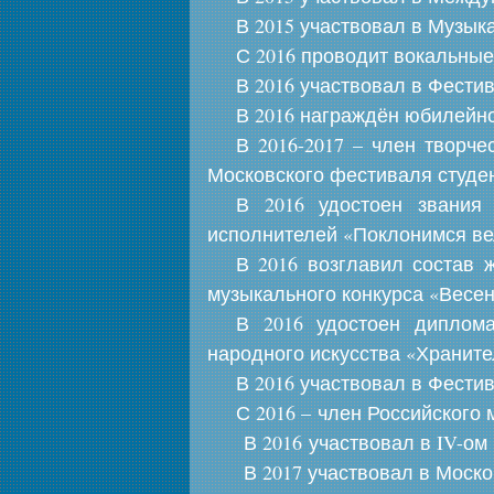
В 2015 участвовал в Музыка
С 2016 проводит вокальные
В 2016 участвовал в Фести
В 2016 награждён юбилейно
В 2016-2017 – член творч
Московского фестиваля студен
В 2016 удостоен звания
исполнителей «Поклонимся в
В 2016 возглавил состав 
музыкального конкурса «Весен
В 2016 удостоен диплома
народного искусства «Храните
В 2016 участвовал в Фести
С 2016 – член Российского
В 2016 участвовал в IV-ом 
В 2017 участвовал в Москов