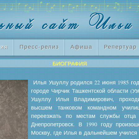
ия
Пресс-релиз
Афиша
Репертуар
БИОГРАФИЯ
Илья Ушуллу родился 22 июня 1985 год
городе Чирчик Ташкентской области (Узб
Ушуллу Илья Владимирович, проход
высшем танковом командном учили
переезжать по местам службы отца 
Днепропетровск. В 1990 году произо
Москву, где Илья в дальнейшем учился