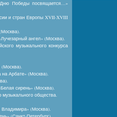
 «Дню Победы посвящается…»
сии и стран Европы XVII-XVIII
(Москва).
Лучезарный ангел» (Москва).
йского музыкального конкурса
(Москва).
на Арбате» (Москва).
ва).
Белая сирень» (Москва).
о музыкального общества.
 Владимира» (Москва).
нь» (Санкт-Петербург).