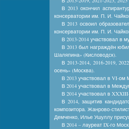
В 2013-2019, 2021-2023, 20
В 2013 окончил аспиранту
консерватории им. П. И. Чайк
В 2013 освоил образовате
консерватории им. П. И. Чайко
В 2013-2014 участвовал в 
В 2013 был награждён юби
Шаляпина» (Кисловодск).
В 2013-2014, 2016-2019, 2
осень» (Москва).
В 2013 участвовал в VI-о
В 2014 участвовал в Межд
В 2014 участвовал в XXXII
В 2014, защитив кандидат
композитора. Жанрово-стилист
Демченко, Илье Ушуллу прису
В 2014 – лауреат IX-го Мос