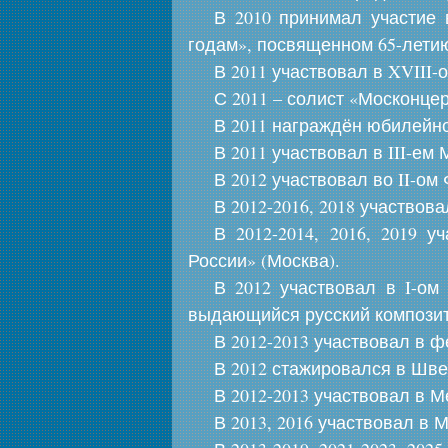
В 2010 принимал участие 
годам», посвященном 65-лети
В 2011 участвовал в XVIII
С 2011 – солист «Москонцер
В 2011 награждён юбилейно
В 2011 участвовал в III-е
В 2012 участвовал во II-ом
В 2012-2016, 2018 участво
В 2012-2014, 2016, 2019
России» (Москва).
В 2012 участвовал в I-о
выдающийся русский композит
В 2012-2013 участвовал в 
В 2012 стажировался в Швейца
В 2012-2013 участвовал в 
В 2013, 2016 участвовал в