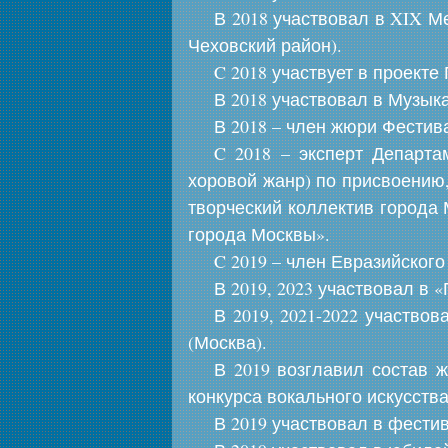
В 2018 участвовал в XIX 
Чеховский район).
C 2018 участвует в проект
В 2018 участвовал в Музы
В 2018 – член жюри Фестив
C 2018 – эксперт Департа
хоровой жанр) по присвоению
творческий коллектив города 
города Москвы».
C 2019 – член Евразийског
В 2019, 2023 участвовал в
В 2019, 2021-2022 участв
(Москва).
В 2019 возглавил состав 
конкурса вокального искусств
В 2019 участвовал в фести