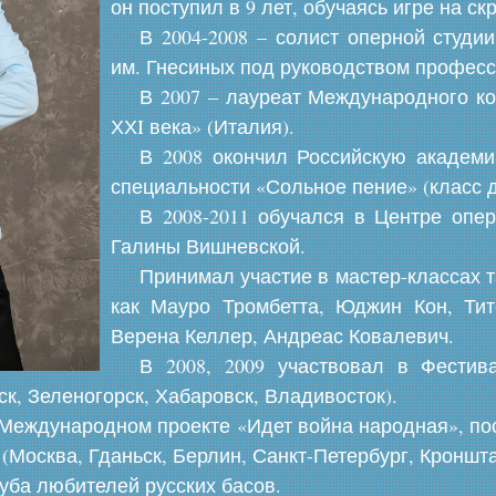
он поступил в 9 лет, обучаясь игре на с
В 2004-2008 – солист оперной студи
им. Гнесиных под руководством професс
В 2007 – лауреат Международного ко
ХХI века» (Италия).
В 2008 окончил Российскую академ
специальности «Сольное пение» (класс д
В 2008-2011 обучался в Центре опе
Галины Вишневской.
Принимал участие в мастер-классах 
как Мауро Тромбетта, Юджин Кон, Ти
Верена Келлер, Андреас Ковалевич.
В 2008, 2009 участвовал в Фестив
к, Зеленогорск, Хабаровск, Владивосток).
в Международном проекте «Идет война народная», п
(Москва, Гданьск, Берлин, Санкт-Петербург, Кроншта
луба любителей русских басов.