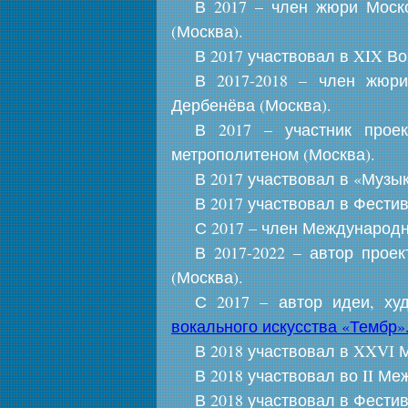
В 2017 – член жюри Моско
(Москва).
В 2017 участвовал в XIX В
В 2017-2018 – член жюри
Дербенёва (Москва).
В 2017 – участник прое
метрополитеном (Москва).
В 2017 участвовал в «Музы
В 2017 участвовал в Фести
С 2017 – член Международ
В 2017-2022 – автор прое
(Москва).
С 2017 – автор идеи, х
вокального искусства «Тембр»
В 2018 участвовал в XXVI 
В 2018 участвовал во II М
В 2018 участвовал в Фести