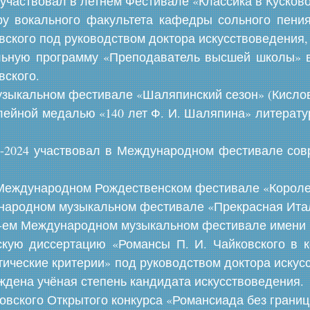
25 участвовал в летнем Фестивале «Классика в Кусково
ру вокального факультета кафедры сольного пени
овского под руководством доктора искусствоведения,
льную программу «Преподаватель высшей школы» в
вского.
музыкальном фестивале «Шаляпинский сезон» (Кислов
лейной медалью «140 лет Ф. И. Шаляпина» литерату
022-2024 участвовал в Международном фестивале со
м Международном Рождественском фестивале «Короле
ународном музыкальном фестивале «Прекрасная Итал
I-ем Международном музыкальном фестивале имени С
скую диссертацию «Романсы П. И. Чайковского в к
ические критерии» под руководством доктора искус
ждена учёная степень кандидата искусствоведения.
ковского Открытого конкурса «Романсиада без границ