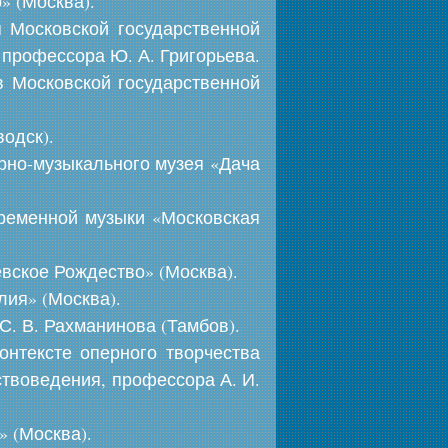
» (Москва).
я Московской государственной
 профессора Ю. А. Григорьева.
 Московской государственной
одск).
рно-музыкального музея «Дача
временной музыки «Московская
вское Рождество» (Москва).
ия» (Москва).
. В. Рахманинова (Тамбов).
онтексте оперного творчества
ствоведения, профессора А. И.
» (Москва).