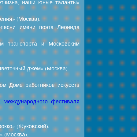
Отчизна, наши юные таланты»
ения» (Москва).
опесни имени поэта Леонида
ом транспорта и Московским
Цветочный джем» (Москва).
ном Доме работников искусств
ри
Международного фестиваля
окко» (Жуковский).
» (Москва).