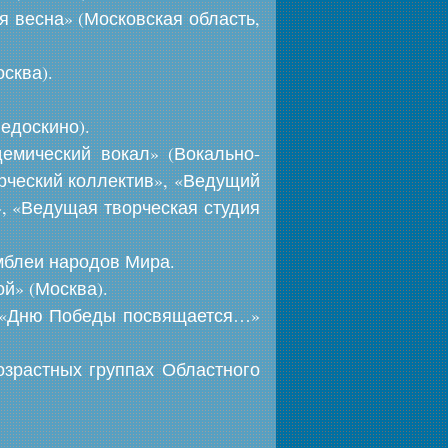
 весна» (Московская область,
сква).
едоскино).
емический вокал» (Вокально-
рческий коллектив», «Ведущий
», «Ведущая творческая студия
мблеи народов Мира.
й» (Москва).
тв «Дню Победы посвящается…»
озрастных группах Областного