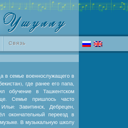
Связь
а в семье военнослужащего в
екистан), где ранее его папа,
ил обучение в Ташкентском
ще. Семье пришлось часто
Ильи: Завитинск, Дебрецен,
шёл окончательный переезд в
 музыке. В музыкальную школу