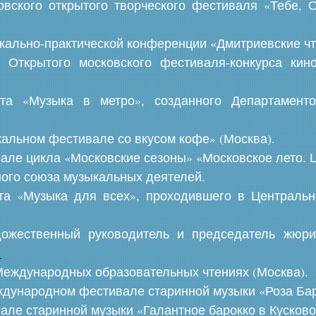
вского открытого творческого фестиваля «Тебе, 
окально-практической конференции «Дмитриевские чт
 Открытого московского фестиваля-конкурса кин
кта «Музыка в метро», созданного Департамент
кальном фестивале со вкусом кофе» (Москва).
вале цикла «Московские сезоны» «Московское лето. 
ного союза музыкальных деятелей.
кта «Музыка для всех», проходившего в Централь
удожественный руководитель и председатель жю
.
Международных образовательных чтениях (Москва).
еждународном фестивале старинной музыки «Роза Бар
вале старинной музыки «Галантное барокко в Кусково