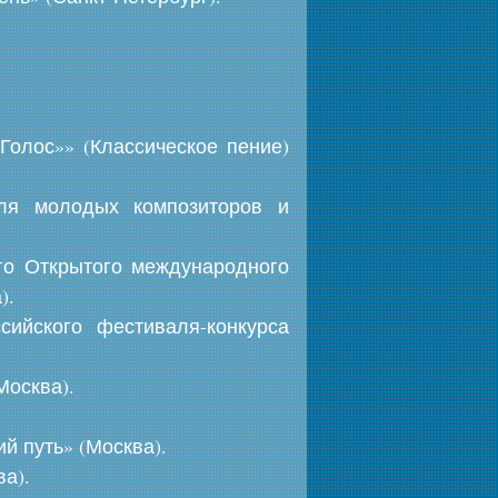
Голос»» (Классическое пение)
аля молодых композиторов и
го Открытого международного
).
ийского фестиваля-конкурса
Москва).
 путь» (Москва).
а).