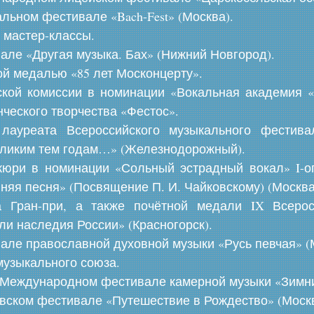
льном фестивале «Bach-Fest» (Москва).
 мастер-классы.
вале «Другая музыка. Бах» (Нижний Новгород).
й медалью «85 лет Москонцерту».
еской комиссии в номинации «Вокальная академия «
ческого творчества «Фестос».
 лауреата Всероссийского музыкального фестив
еликим тем годам…» (Железнодорожный).
жюри в номинации «Сольный эстрадный вокал» I-о
няя песня» (Посвящение П. И. Чайковскому) (Москва
 Гран-при, а также почётной медали IX Всеросс
ли наследия России» (Красногорск).
вале православной духовной музыки «Русь певчая» (
 музыкального союза.
Международном фестивале камерной музыки «Зимний
ском фестивале «Путешествие в Рождество» (Москв