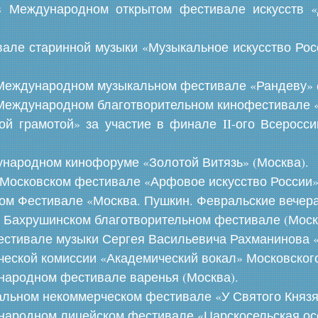
 в Международном открытом фестивале искусств
вале старинной музыки «Музыкальное искусство Рос
м Международном музыкальном фестивале «Рандеву» 
 Международном благотворительном кинофестивале «
ой грамотой» за участие в финале II-ого Всеросси
ародном кинофоруме «Золотой Витязь» (Москва).
осковском фестивале «Арфовое искусство России» 
м Фестивале «Москва. Пушкин. Февральские вечера 
Бахрушинском благотворительном фестивале (Моск
Фестивале музыки Сергея Васильевича Рахманинова «
рческой комиссии «Академический вокал» Московског
народном фестивале варенья (Москва).
альном некоммерческом фестивале «У Святого Князя
народном лицейском фестивале «Царскосельская осе