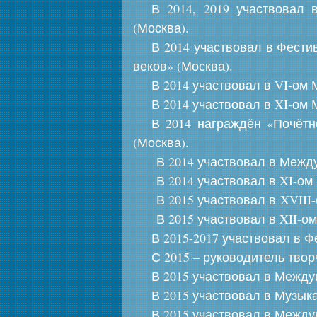
В 2014, 2019 участвовал
(Москва).
В 2014 участвовал в Фести
веков» (Москва).
В 2014 участвовал в VI-о
В 2014 участвовал в XI-ом
В 2014 награждён «Почётн
(Москва).
В 2014 участвовал в Междун
В 2014 участвовал в XI-ом М
В 2015 участвовал в XVIII-о
В 2015 участвовал в XII-ом 
В 2015-2017 участвовал в 
С 2015 – руководитель тво
В 2015 участвовал в Между
В 2015 участвовал в Музык
В 2015 участвовал в Между