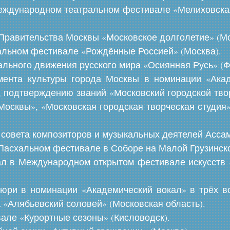
Международном театральном фестивале «Мелиховская
е Правительства Москвы «Московское долголетие» (Мо
кальном фестивале «Рождённые Россией» (Москва).
ального движения русского мира «Осиянная Русь» (Ф
мента культуры города Москвы в номинации «Акад
, подтверждению званий «Московский городской тво
Москвы», «Московская городская творческая студия
о совета композиторов и музыкальных деятелей Асса
 «Пасхальном фестивале в Соборе на Малой Грузинско
овал в Международном открытом фестивале искусс
жюри в номинации «Академический вокал» в трёх в
а «Алябьевский соловей» (Московская область).
вале «Курортные сезоны» (Кисловодск).