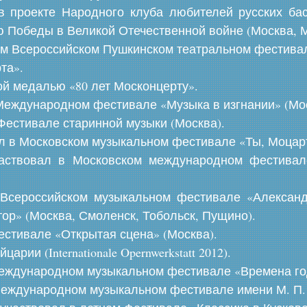
в проекте Народного клуба любителей русских ба
ю Победы в Великой Отечественной войне (Москва, М
-ом Всероссийском Пушкинском театральном фестивал
та».
й медалью «80 лет Москонцерту».
м Международном фестивале «Музыка в изгнании» (Мо
 Фестивале старинной музыки (Москва).
вал в Московском музыкальном фестивале «Ты, Моцарт
 участвовал в Московском международном фестива
м Всероссийском музыкальном фестивале «Алекса
ор» (Москва, Смоленск, Тобольск, Пущино).
фестивале «Открытая сцена» (Москва).
рии (Internationale Opernwerkstatt 2012).
Международном музыкальном фестивале «Времена го
 Международном музыкальном фестивале имени М. П. 