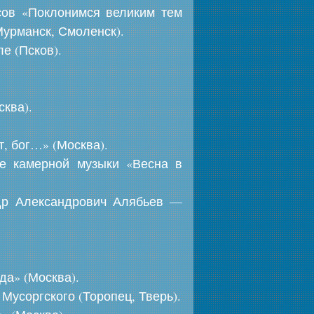
сов «Поклонимся великим тем
урманск, Смоленск).
е (Псков).
сква).
, бог…» (Москва).
ле камерной музыки «Весна в
ндр Александрович Алябьев —
да» (Москва).
Мусоргского (Торопец, Тверь).